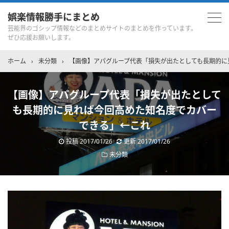
娯楽情報勝手にまとめ
芸能界のゴシップ情報などのまとめサイトのまとめを作っています。
ぜひ応援お願いします。
ホーム
›
未分類
›
【画像】アパグループ代表「損失が出たとしても長期的に
【画像】アパグループ代表「損失が出たとして
も長期的に見れば今回高めた知名度でカバー
できる」←これ
投稿
2017/01/26
更新
2017/01/26
未分類