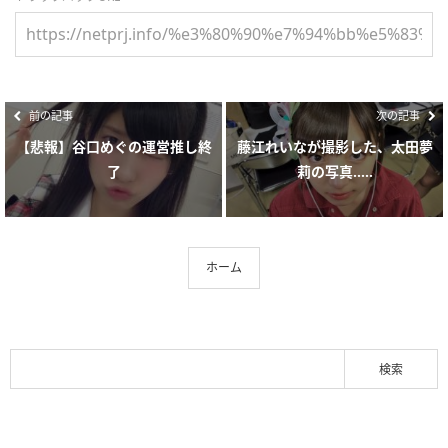
前の記事
次の記事
【悲報】谷口めぐの運営推し終
藤江れいなが撮影した、太田夢
了
莉の写真.....
ホーム