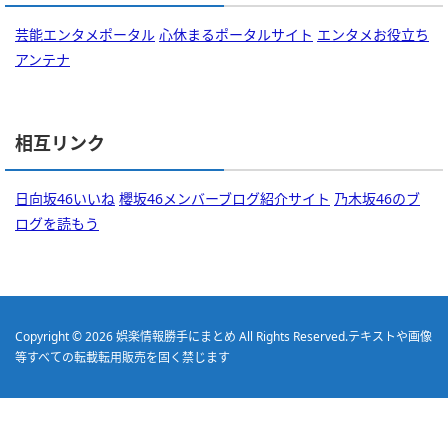
芸能エンタメポータル
心休まるポータルサイト
エンタメお役立ち
アンテナ
相互リンク
日向坂46いいね
櫻坂46メンバーブログ紹介サイト
乃木坂46のブ
ログを読もう
Copyright © 2026
娯楽情報勝手にまとめ
All Rights Reserved.
テキストや画像
等すべての転載転用販売を固く禁じます