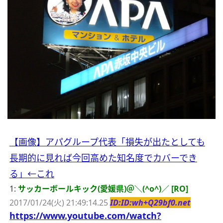
【画像】アパグループ代表「損失が出たとしても
長期的に見れば今回高めた知名度でカバーでき
る」←これ
1:
サッカーボールキック(愛媛県)＠＼(^o^)／ [RO]
2017/01/24(火) 21:49:14.25
ID:ID:wh+Q29bf0.net
https://www.youtube.com/watch?