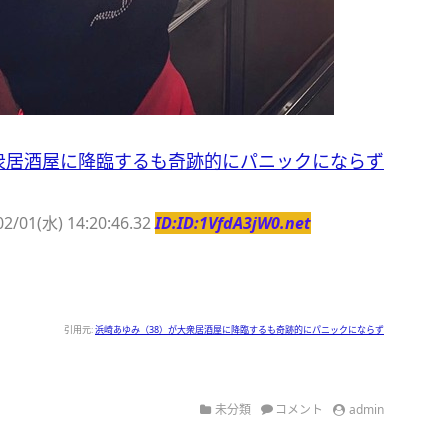
衆居酒屋に降臨するも奇跡的にパニックにならず
02/01(水) 14:20:46.32
ID:ID:1VfdA3jW0.net
引用元:
浜崎あゆみ（38）が大衆居酒屋に降臨するも奇跡的にパニックにならず
未分類
コメント
admin