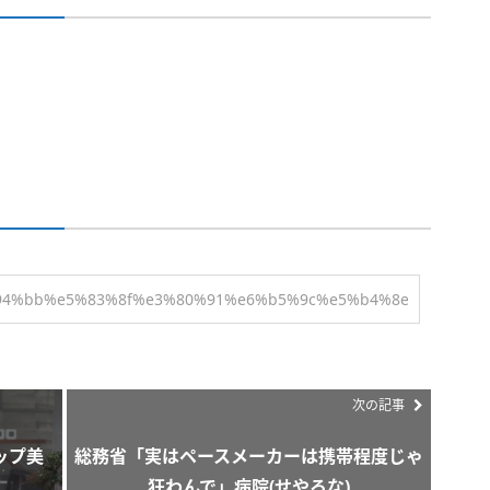
次の記事
ップ美
総務省「実はペースメーカーは携帯程度じゃ
】
狂わんで」病院(せやろな)