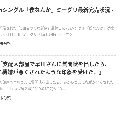
7thシングル『僕なんか』ミーグリ最新完売状況 -
日に開催された「3回目のひな誕祭」最終日に7thシングル「僕なんか」が披
月19日にミーグリ（forTUNEmeetsオン ...
未分類
ン「支配人部屋で早川さんに質問状を出したら、
に機嫌が悪くされたような印象を受けた。」
配人部屋で早川さんに質問状を出したら、あからさまに機嫌が悪くされた
(catv?)(２級)2019/05/07(火)13 ...
未分類