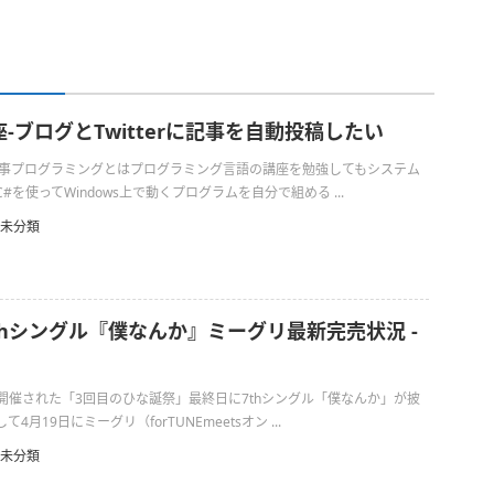
-ブログとTwitterに記事を自動投稿したい
の仕事プログラミングとはプログラミング言語の講座を勉強してもシステム
を使ってWindows上で動くプログラムを自分で組める ...
未分類
7thシングル『僕なんか』ミーグリ最新完売状況 -
日に開催された「3回目のひな誕祭」最終日に7thシングル「僕なんか」が披
月19日にミーグリ（forTUNEmeetsオン ...
未分類