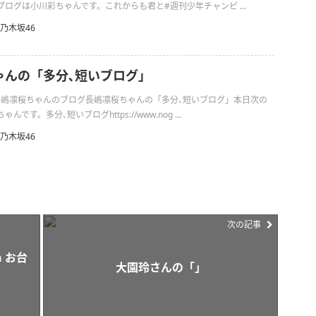
ログは小川彩ちゃんです。これからも君と#週刊少年チャンピ ...
乃木坂46
ゃんの「多分､短いブログ」
の長嶋凛桜ちゃんのブログ長嶋凛桜ちゃんの「多分､短いブログ」本日次の
です。多分､短いブログhttps://www.nog ...
乃木坂46
次の記事
 お台
大園玲さんの「」