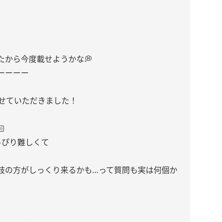
たから今度載せようかな💭
ーーーー
させていただきました！

っぴり難しくて
肢の方がしっくり来るかも…って質問も実は何個か