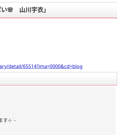
い🌸 山川宇衣」
。
iary/detail/65514?ima=0000&cd=blog
 ࣪ ˖