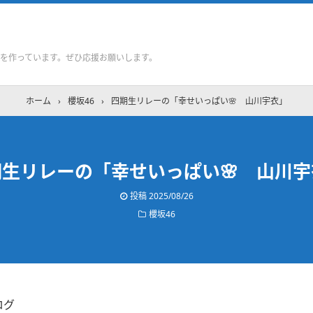
を作っています。ぜひ応援お願いします。
ホーム
›
櫻坂46
›
四期生リレーの「幸せいっぱい🌸 山川宇衣」
期生リレーの「幸せいっぱい🌸 山川宇
投稿
2025/08/26
櫻坂46
ログ