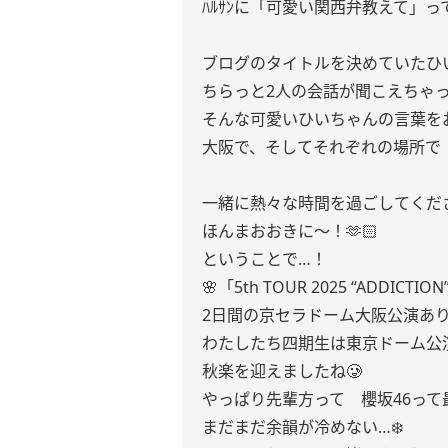
ﾊﾙｻﾝに「可愛い関西弁教えて」
ブログのタイトルを決めていたひ
ちらっと2人の会話が聞こえちゃった
そんな可愛いひいちゃんの言葉を
大阪で、そしてそれぞれの場所で
一緒に熱々な時間を過ごしてくだ
ほんまおおきに〜！🫶🏻
ということで…！
🌸「5th TOUR 2025 “ADDICTION
2日間の京セラドーム大阪公演ありが
わたしたち四期生は東京ドーム公
秋楽を迎えましたね🥲
やっぱり先輩方って 櫻坂46っ
まだまだ余韻が冷めない…❄️