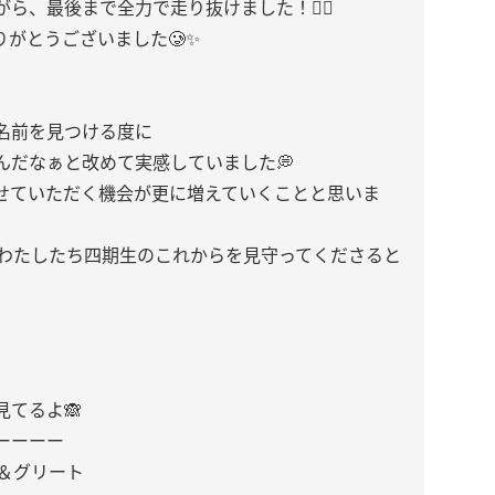
ら、最後まで全力で走り抜けました！✊🏻
がとうございました🥲✨
名前を見つける度に
んだなぁと改めて実感していました💭
せていただく機会が更に増えていくことと思いま
るわたしたち四期生のこれからを見守ってくださると
てるよ🙈
ーーーー
ト＆グリート