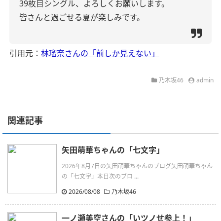
39枚目シングル、よろしくお願いします。
皆さんと過ごせる夏が楽しみです。
引用元：
林瑠奈さんの「前しか見えない」
乃木坂46
admin
関連記事
矢田萌華ちゃんの「七文字」
2026年8月7日の矢田萌華ちゃんのブログ矢田萌華ちゃん
の「七文字」本日次のブロ ...
2026/08/08
乃木坂46
一ノ瀬美空さんの「いツノせ参上！」