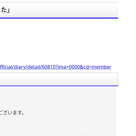
った」
。
fficial/diary/detail/60810?ima=0000&cd=member
ございます。