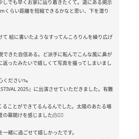
少しでも早くお家に辿り着きたくて。道にある掲示
5mくらい距離を短縮できるかなと思い、下を潜り
けて 絵に書いたようなすってんころりんを繰り広げ
体現できた自信ある。ど派手に転んでこんな風に鼻が
に返ったみたいで嬉しくて写真を撮ってしまいまし
ください🦦
 FESTIVAL 2025』に出演させていただきました。有難
くることができてるんるんでした。太陽のあたる場
開けを感じました🫠❤️‍🔥
を一緒に過ごせて嬉しかったです。