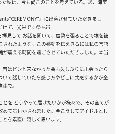
った私は、今も尚このことを考えている。あ、海宝
presents"CEREMONY"』に出演させていただきまし
て、光栄です😌🙏🏻
のライブを拝見して お話を聞いて、虚勢を張ることで埃を被
こされたような。この感動を伝えきるには私の言語
魂が震える時間を過ごさせていただきました。本当
。昔はピンと来なかった曲も久しぶりに出会ったら
ついて話していたら感じ方やどこに共感するかが全
自由で。
ことを どうやって届けたいかが様々で、その全てが
改めて気付かされました。今こうしてアイドルとし
ことを素直に嬉しく思います。