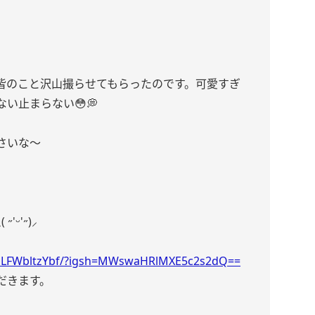
皆のこと沢山撮らせてもらったのです。可愛すぎ
い止まらない😳💭
さいな〜
ᵕ'˶)⸝
/DLFWbltzYbf/?igsh=MWswaHRlMXE5c2s2dQ==
だきます。