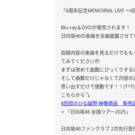
「6周年記念MEMORIAL LIVE
Blu-ray＆DVDが発売されます！
日向坂46の楽曲を全曲披露させ
収録内容の楽曲を見るだけでもも
てみてください🥹
まずは改めて曲数にびっくりする
そして曲数だけじゃなくて内容の
思い出すだけで感動です！！(T^T)
こちらから⤵︎ ︎
6回目のひな誕祭 映像商品 発売
⭐️ 「日向坂46 全国ツアー2025」
日向坂46ファンクラブ 2次先行