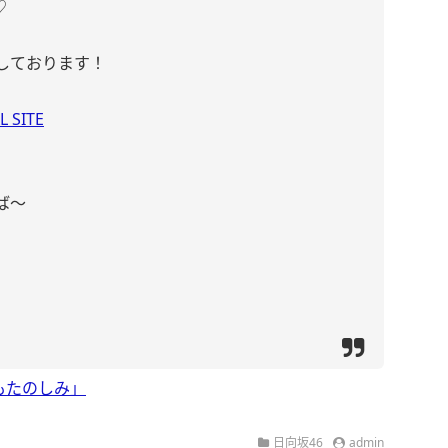
♡
しております！
 SITE
ば〜
もたのしみ」
日向坂46
admin