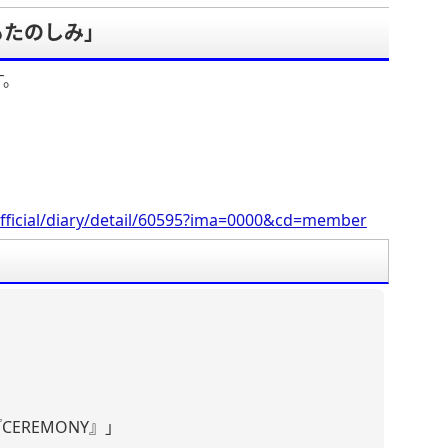
もたのしみ」
す。
fficial/diary/detail/60595?ima=0000&cd=member
s 『CEREMONY』」