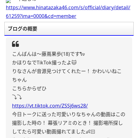
https://www.hinatazaka46.com/s/official/diary/detail/
61259?ima=0000&cd=member
ブログの概要
こんばんは〜藤嶌果歩(18)です🐑
かほりなでTikTok撮ったよ🐱
りなさんが音源見つけてくれたー！
かわいいねこ
ちゃん
こちらからぜひ
⤵︎⤵︎
https://vt.tiktok.com/ZSSj6ws28/
今日トークに送った可愛いりなちゃんの動画はこの
撮影した時の！
幕張リアミのとき！
撮影場所探し
してたら可愛い動画撮れてました👶🏻‪‪