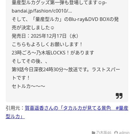
量産型ルカグッズ第一弾も登場してます☺️
p-
bandai.jp/fashion/c0010/…
そして、「量産型ルカ」のBlu-ray&DVD BOXの発
売が決定しました☺️
発売日：2025年12月17日（水）
こちらもよろしくお願いします！
23時ごろ〜
乃木坂LOCKS！があります
そしてその後、、
第9話
今日深夜24時30分～放送です。
ラストスパー
トです！
セトルカ〜〜〜
引用元：
賀喜遥香さんの「タカルカが見てる景色 #量産
型ルカ」
乃木坂46
admin