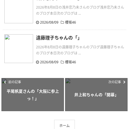
2026年8月8日の浅井恋乃未さんのブログ浅井恋乃未さん
のブログ本日次のブログは ...
2026/08/09
櫻坂46
遠藤理子ちゃんの「」
2026年8月8日の遠藤理子ちゃんのブログ遠藤理子ちゃん
のブログ本日次のブログは ...
2026/08/09
櫻坂46
前の記事
次の記事
平尾帆夏さんの「大阪に参上
井上和ちゃんの「開幕」
っ！」
ホーム