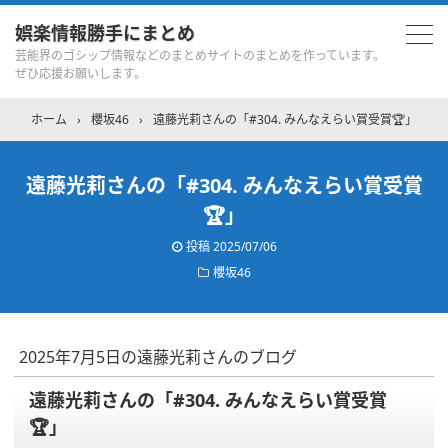
娯楽情報勝手にまとめ
芸能界のゴシップ情報などのまとめサイトのまとめを作っています。
ぜひ応援お願いします。
ホーム
›
櫻坂46
›
遠藤光莉さんの「#304. みんなえらい賞受賞🏆」
遠藤光莉さんの「#304. みんなえらい賞受賞
🏆」
投稿
2025/07/06
櫻坂46
2025年7月5日の遠藤光莉さんのブログ
遠藤光莉さんの「#304. みんなえらい賞受賞
🏆」