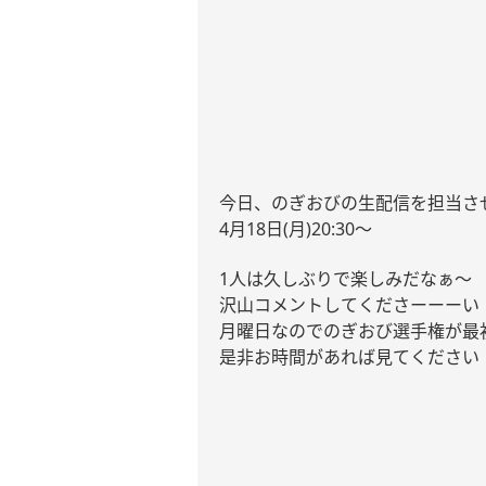
今日、のぎおびの生配信を担当さ
4
月
18
日
(
月
)20:30
〜
1
人は久しぶりで楽しみだなぁ〜
沢山コメントしてくださーーーい
月曜日なのでのぎおび選手権が最
是非お時間があれば見てください