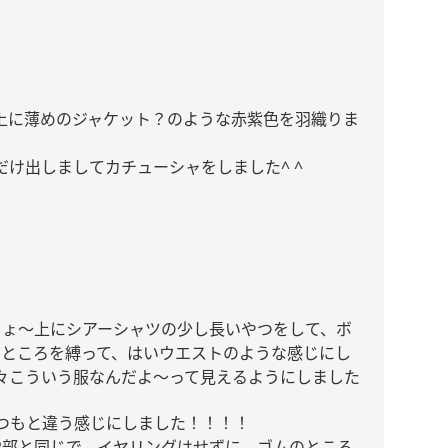
上に薄めのジャケット？のような赤紫色を羽織りま
だけ出しましてカチューシャをしました
^ ^
しょ〜上にシアーシャツの少し長いやつをして、ボ
るところを縛って、はいウエストのような感じにし
々こういう服なんだよ〜って見えるようにしました
つもと違う感じにしました！！！！
2
部と同じで、イヤリングはせずに、ゴムのところ