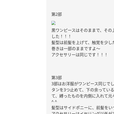
第
2
部
黒ワンピースはそのままで、その
した！！！
髪型は前髪を上げて、触覚を少し
巻きは一部のままですよ〜
アクセサリーは同じです！！！
第
3
部
3
部はお洋服がワンピース同じで
タンを
3
つ止めて、下の余ってい
て、縛ったものを内側に入れて元
^ ^
髪型はサイドポニーに、前髪をい
アクセサリーはイヤリング以外が