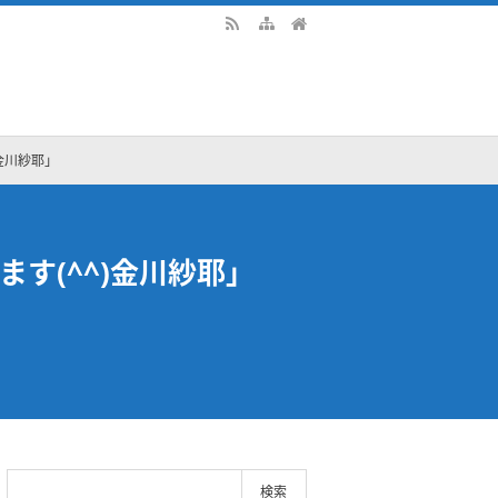
金川紗耶」
す(^^)金川紗耶」