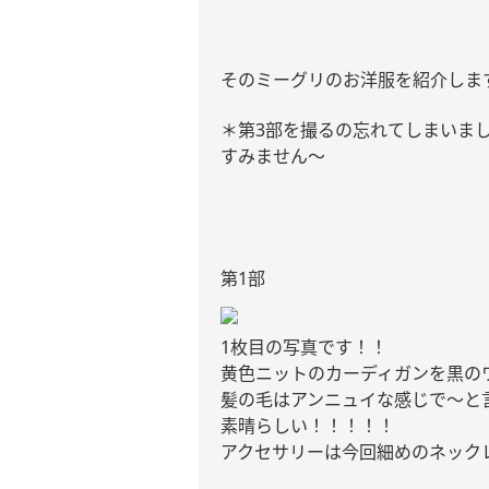
そのミーグリのお洋服を紹介しま
＊第
3
部を撮るの忘れてしまいま
すみません〜
第
1
部
1
枚目の写真です！！
黄色ニットのカーディガンを黒の
髪の毛はアンニュイな感じで〜と
素晴らしい！！！！！
アクセサリーは今回細めのネック