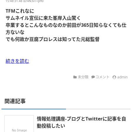
15:48:31.48 ID:4N3vT+pH0
TFMこれなに
サムネイル宣伝に来た峯岸入山驚く
卒業するとこんなものなのか前田が365日知らなくても仕
方ないな
でも何故か豆腐プロレスは知ってた元総監督
続きを読む
未分類
コメント
admin
関連記事
情報処理講座-ブログとTwitterに記事を自
動投稿したい
No Image