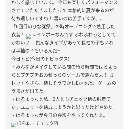
かしく感じています。
今年も楽しくパフォーマンス
させていただきましたっ🎐
本格的に夏が来るのが
待ち遠しいですね！
暑いのは苦手ですが、、
「6回目のひな誕祭」の時オープニングで着用した
衣装！
レインボーなんです
ふわふわっとしてて
かわいい！
色んなタイプがあって長袖の子もいれ
ば半袖の子もいるんだ~
今日トピ(今日のトピックス)
・みんながメイクしている間の待ち時間ではるよっ
ちとプチプチおみせっちのゲームで遊んだよ！
ガ
レットやさん、楽しそうでかわEかった。
ゲームの
うまさが出てた。
・はるよっちと私、2人ともチェック柄の服着て
た。ユニットを結成しようかと思ったけどやめた。
・はるよっちが今日の会釈をやってくれたよ。
ほらね！チェック☑️