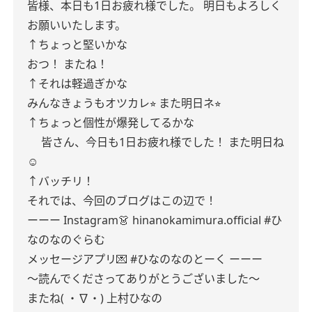
皆様、本日も1日お疲れ様でした。
明日もよろしく
お願いいたします。
↑ちょっと堅いかな
おつ！
またね！
↑それは軽過ぎかな
みんなきょうもオツカレ⭐︎
また明日ネ⭐︎
↑ちょっと個性が爆発してるかな
皆さん、今日も1日お疲れ様でした！
また明日ね
☺️
↑バッチリ！
それでは、今回のブログはこの辺で！
ーーー
Instagram👗
hinanokamimura.official
#ひ
なのなのぐらむ
メッセージアプリ💌
#ひなのなのとーく
ーーー
〜読んでくださってありがとうございました〜
またね( ・∇・)
上村ひなの