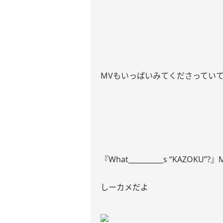
MVもいっぱいみてくださってい
『What__________s “KAZOK
しーカメだよ