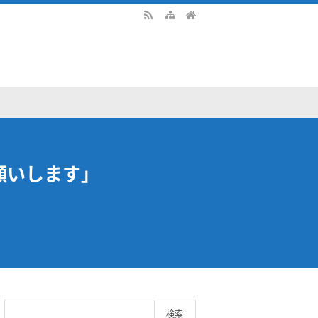
」
願いします」