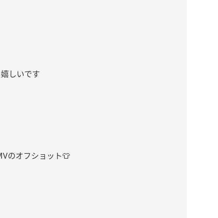
て嬉しいです
U”?』MVのオフショット👕