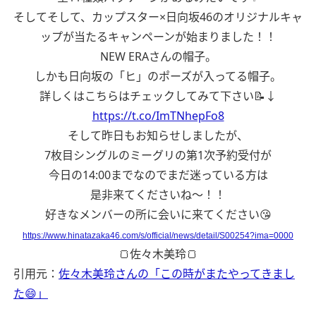
そしてそして、カップスター×日向坂46のオリジナルキャ
ップが当たるキャンペーンが始まりました！！
NEW ERAさんの帽子。
しかも日向坂の「ヒ」のポーズが入ってる帽子。
詳しくはこちらはチェックしてみて下さい📝↓
https://t.co/ImTNhepFo8
そして昨日もお知らせしましたが、
7枚目シングルのミーグリの第1次予約受付が
今日の14:00までなのでまだ迷っている方は
是非来てくださいね〜！！
好きなメンバーの所に会いに来てください😘
https://www.hinatazaka46.com/s/official/news/detail/S00254?ima=0000
🍞佐々木美玲🍞
引用元：
佐々木美玲さんの「この時がまたやってきまし
た😄」