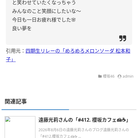
と笑わせていたくなっちゃう
みんなのこと笑顔にしたいな〜
今日も一日お疲れ様でした🌸
良い夢を
引用元：
四期生リレーの「めろめろメロンソーダ 松本和
子」
櫻坂46
admin
関連記事
遠藤光莉さんの「#412. 櫻坂カフェ🍰☕️」
2026年8月6日の遠藤光莉さんのブログ遠藤光莉さんの
「#412.櫻坂カフェ🍰☕ ...