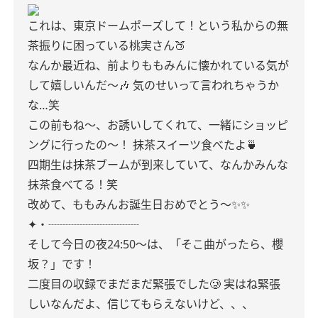
これは、東京ドームポーズして！という私からの無
茶振りに困っている桃実さん🍑
なんか最近ね、前よりももみんに懐かれている気が
して嬉しいんだ〜🎶
気のせいって言われちゃうか
な…笑
この前もね〜、お誘いしてくれて、一緒にショッピ
ングに行ったの〜！
抹茶スイーツ食べたよ🍵
四期生は抹茶ブームが到来していて、なんかみんな
抹茶食べてる！笑
改めて、ももみんお誕生日おめでとう〜✨✨
✦・┈┈┈┈┈┈┈┈
そして今日の夜24:50〜は、「そこ曲がったら、櫻
坂？」です！
二度目の収録でまだまだ緊張でした🥲
実はね緊張
しいなんだよ、信じてもらえないけど、、、