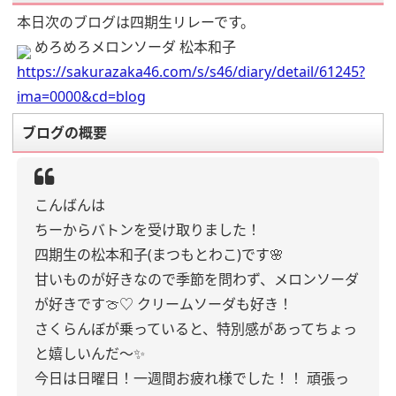
本日次のブログは四期生リレーです。
めろめろメロンソーダ 松本和子
https://sakurazaka46.com/s/s46/diary/detail/61245?
ima=0000&cd=blog
ブログの概要
こんばんは
ちーからバトンを受け取りました！
四期生の松本和子(まつもとわこ)です🌸
甘いものが好きなので季節を問わず、メロンソーダ
が好きです🍈♡
クリームソーダも好き！
さくらんぼが乗っていると、特別感があってちょっ
と嬉しいんだ〜✨
今日は日曜日！一週間お疲れ様でした！！
頑張っ