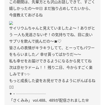
この期間は、先輩方とも沢山お話しできて、すごく
嬉しかったの〜🫶🏻
まだ独り占めしてたいから、
今度教えてあげるね
サイリウムちゃんと見えていましたよ〜！ありがと
う
一人も見逃さないぞ！の気持ちでね、目に良い
サプリを飲んで挑んだの〜🫐♡
皆さんの表情がキラキラしてて、とーってもパワー
をもらいました🪄
幸せ貰ってばかりだ〜〜
私も幸せをお届けできるようになるから見ててね
次は京セラドーム！！
残り二日、今からすごく楽
しみです✨✨
もっと成長した姿をお見せできるようにがんばるね
✊🏻
✦・┈┈┈┈┈┈┈┈
「さくみみ」 vol.488、489が配信されました🌸