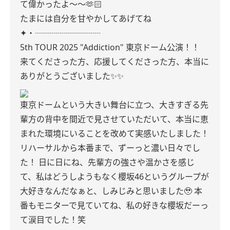
て偉かったよ〜〜🫶🏻
たまには自分を甘やかしてあげてね
✦・┈┈┈┈┈┈┈┈
5th TOUR 2025 "Addiction" 東京ドーム公演！！
来てくださった方、応援してくださった方、本当に
ありがとうございました✨✨
東京ドームという大きい舞台に立つ、大きすぎる先
輩方の背中を間近で見させていただいて、本当に恵
まれた環境にいることを改めて実感いたしました！
リハーサルから本番まで、ずーっと濃い日々でし
た！
日に日にね、先輩方の強さや温かさを感じ
て、私はどうしようもなく櫻坂46というグループが
大好きなんだなぁと、しみじみと思いました🥹
本
番もモニターで見ていてね、私の好きな櫻坂だーっ
て涙目でした！笑