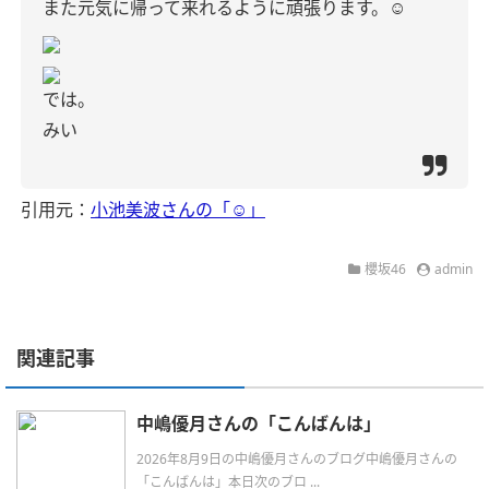
また元気に帰って来れるように頑張ります。‪‪☺︎‬
‪‪では。
みい
引用元：
小池美波さんの「‪‪☺︎‬」
櫻坂46
admin
関連記事
中嶋優月さんの「こんばんは」
2026年8月9日の中嶋優月さんのブログ中嶋優月さんの
「こんばんは」本日次のブロ ...