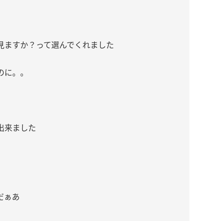
見ますか？って選んでくれました
のに。。
出来ました
だぁあ