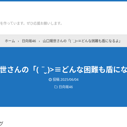
を作っています。ぜひ応援お願いします。
ホーム
›
日向坂46
›
山口陽世さんの「( ¨̮ )>≡どんな困難も盾になるよ」
世さんの「( ¨̮ )>≡どんな困難も盾に
投稿
2025/06/04
日向坂46
グ