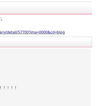
す。
iary/detail/57700?ima=0000&cd=blog
！！！！！