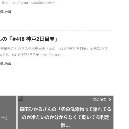
tps://sakurazaka46.com/s/ ...
櫻坂46
の「#418 神戸2日目🧡」
の松田里奈さんのブログ松田里奈さんの「#418神戸2日目🧡」本日次のブ
#418神戸2日目🧡https://sakura ...
櫻坂46
次の記事
森田ひかるさんの「冬の洗濯物って濡れてる
ター」
のか冷たいのか分からなくて乾いてる判定
難...