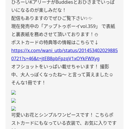
ひろーいKアリーナがBuddiesとおひさまでいっぱ
いになるのが楽しみだな！
配信もありますのでぜひご覧下さい✨️✨️
現在発売中の「アップトゥボーイvol.359」
で表紙
と裏表紙を務めさせて頂いております！⛄️
ポストカードの特典等の情報はこちらで↓
https://x.com/wani_utb/status/201453402029885
0721?s=46&t=jtEB8pbFpzqV1xOYkFWXyg
オフショットをいっぱい載せちゃいます！
撮影
中、大人っぽくなったね〜
と言って貰えました☺️
そんな1冊です！
可愛いお花とシンプルワンピースです！
こちらポ
ストカードにもなっている衣装で、お気に入りです