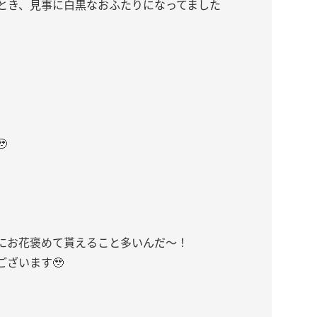
ったとき、見事に白黒なおふたりになってました

にお花褒めて貰えること多いんだ〜！
ざいます🥹