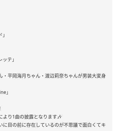
ド」
レッテ」
ん・平岡海月ちゃん・渡辺莉奈ちゃんが男装大変身
ine」
！
より1曲の披露となります🎶
いに目の前に存在しているのが不思議で面白くてキ