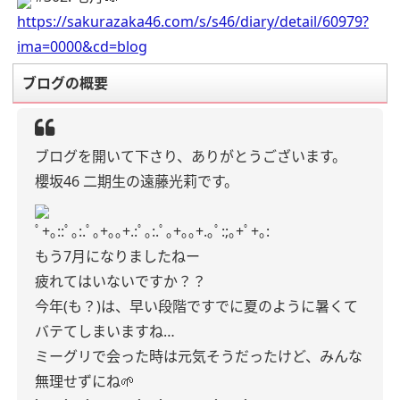
https://sakurazaka46.com/s/s46/diary/detail/60979?
ima=0000&cd=blog
ブログの概要
ブログを開いて下さり、ありがとうございます。
櫻坂46 二期生の遠藤光莉です。
ﾟ+｡::ﾟ｡:.ﾟ｡+｡｡+.:ﾟ｡:.ﾟ｡+｡｡+.｡ﾟ:;｡+ﾟ+｡:
もう7月になりましたねー
疲れてはいないですか？？
今年(も？)は、早い段階ですでに夏のように暑くて
バテてしまいますね…
ミーグリで会った時は元気そうだったけど、みんな
無理せずにね🌱