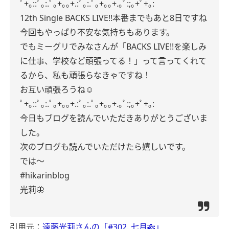
ﾟ+｡::ﾟ｡:.ﾟ｡+｡｡+.:ﾟ｡:.ﾟ｡+｡｡+.｡ﾟ:;｡+ﾟ+｡:
12th Single BACKS LIVE!!本番までもあと8日ですね
今回もやっぱり不安な気持ちもあります。
でもミーグリでみなさんが「BACKS LIVE!!を楽しみ
に仕事、学校など頑張ってる！」って言ってくれて
るから、私も頑張らなきゃですね！
お互い頑張ろうね☺️
ﾟ+｡::ﾟ｡:.ﾟ｡+｡｡+.:ﾟ｡:.ﾟ｡+｡｡+.｡ﾟ:;｡+ﾟ+｡:
今日もブログを読んでいただきありがとうございま
した。
次のブログも読んでいただけたら嬉しいです。
では〜
#hikarinblog
光莉🦋
引用元：
遠藤光莉さんの「#302. 七月🎋」