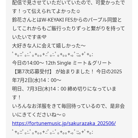
配信で見させていただいていたので、可愛かったで
す！って伝えられてよかった☺️
鈴花さんとはW-KEYAKI FESからのパープル同盟と
してこれからもご飯行ったりずっと繋がりを持って
いたいです🦋💜
大好きな人に会えて嬉しかった〜
ﾟ+｡::ﾟ｡:.ﾟ｡+｡｡+.:ﾟ｡:.ﾟ｡+｡｡+.｡ﾟ:;｡+ﾟ+｡:
今日の14:00〜
12th Single ミート＆グリート
【第7次応募受付】 が始まりました！
今日の2025
年7月2日(水)14：00～
明日、7月3日(木)14：00 締め切りになっていま
す！
いろんなお洋服をきて毎回待っているので、是非会
いにきてくださいね〜☺️
https://fortunemusic.jp/sakurazaka_202506/
ﾟ+｡::ﾟ｡:.ﾟ｡+｡｡+.:ﾟ｡:.ﾟ｡+｡｡+.｡ﾟ:;｡+ﾟ+｡: