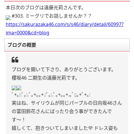
本日次のブログは遠藤光莉さんです。
#303. ミーグリでお話しませんか？？
https://sakurazaka46.com/s/s46/diary/detail/60997?
ima=0000&cd=blog
ブログの概要
ブログを開いて下さり、ありがとうございます。
櫻坂46 二期生の遠藤光莉です。
ﾟ+｡::ﾟ｡:.ﾟ｡+｡｡+.:ﾟ｡:.ﾟ｡+｡｡+.｡ﾟ:;｡+ﾟ+｡:
実はね、サイリウムが同じパープルの日向坂46さん
の富田鈴花さんにばったり会う事ができたんで
す〜！
嬉しくて、抱きついてしまいました💜
ドレス姿も