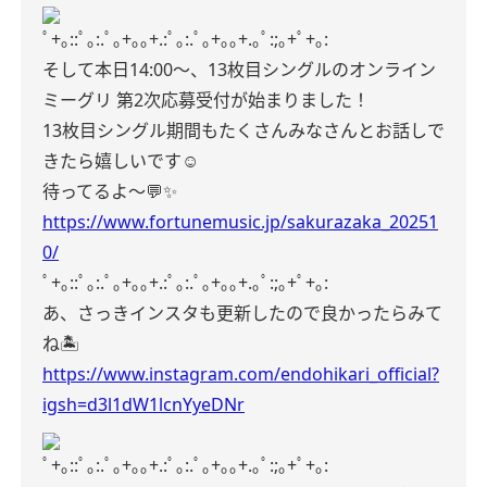
ﾟ+｡::ﾟ｡:.ﾟ｡+｡｡+.:ﾟ｡:.ﾟ｡+｡｡+.｡ﾟ:;｡+ﾟ+｡:
そして本日14:00〜、13枚目シングルのオンライン
ミーグリ
第2次応募受付が始まりました！
13枚目シングル期間もたくさんみなさんとお話しで
きたら嬉しいです☺️
待ってるよ〜💬✨
https://www.fortunemusic.jp/sakurazaka_20251
0/
ﾟ+｡::ﾟ｡:.ﾟ｡+｡｡+.:ﾟ｡:.ﾟ｡+｡｡+.｡ﾟ:;｡+ﾟ+｡:
あ、さっきインスタも更新したので良かったらみて
ね🏝️
https://www.instagram.com/endohikari_official?
igsh=d3l1dW1lcnYyeDNr
ﾟ+｡::ﾟ｡:.ﾟ｡+｡｡+.:ﾟ｡:.ﾟ｡+｡｡+.｡ﾟ:;｡+ﾟ+｡: