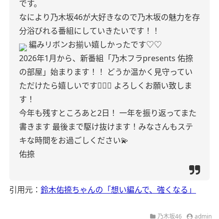
です。
なにより乃木坂46が大好きなので乃木坂の魅力を存
分浴びれる番組にしていきたいです！！
編みリボンお揃い嬉しかったです♡♡
2026年1月から、新番組「乃木フラpresents 佑捺
の部屋」始まります！！
どうか温かく見守ってい
ただけたら嬉しいです🙇🏻‍♀️
よろしくお願い致しま
す！
今年も残すところあと2日！
一年を振り返ってまた
書きます
最後まで駆け抜けます！みなさんもステ
キな時間をお過ごしください💫
佑捺
引用元：
鈴木佑捺ちゃんの「想い編んで、強くなる」
乃木坂46
admin