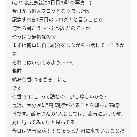
(これは広島公演1日目の時の写真！)
今日から個人ブログとなりました🗒️
記念すべき1日目のブログ！と言うことで
何から書こう〜〜と悩んだのですが
やっぱり最初なので
まずは簡単に自己紹介をしながらお話していこうか
な~
それではいってみよう( ˶'ᵕ'˶)
名前
鶴崎仁香(つるさき にこ)
です！
仁香で"にこ"って読むの、少し珍しいかも?
最近、大分県に"鶴崎駅"があることを知った鶴崎仁
香です。鶴崎さんの1人としては、流石にいつか絶
対に行ってみたいと思ってる
今日は福岡公演！！ちょうど九州に来ていることだ