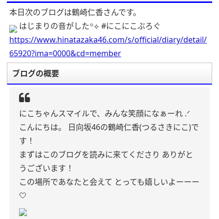
本日次のブログは鶴崎仁香さんです。
はじまりの音がした‎꙳⟡ #にこにこぶろぐ
https://www.hinatazaka46.com/s/official/diary/detail/
65920?ima=0000&cd=member
ブログの概要
にこちゃんスマイルで、みんな笑顔になぁーれ .ᐟ
こんにちは。
日向坂46の鶴崎仁香(つるさきにこ)で
す！
まずはこのブログを読みに来てくださり
ありがと
うございます！
この場所であなたと会えて
とっても嬉しいよーーー
🤍