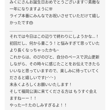
みくにさんお誕生日おめでとうございます♡素敵な
一年になりますように🌸
ライブ本番にみんなでお祝いさせていただけて嬉し
かったです🎂
＿＿＿＿＿＿＿＿＿＿＿＿＿＿＿＿
それでは今日はこの辺りで終わりにしようかな…！
初回だし、何から書こう！と悩みすぎて思っていた
より長くなっちゃったかも~
これからは、のびのびと、自分のペースで沢山更新
しながら、その時々に感じたことをお伝えできたら
いいなと思っていますので、楽しみに待っていてく
ださると嬉しいです(˶'ᵕ'˶ )‪︎
末永くよろしくお願いいたします！
そして福岡公演に来てくださる方は
もうすぐ会え
ますねーー！！
やったー‼︎ たのしみすぎるよ！！