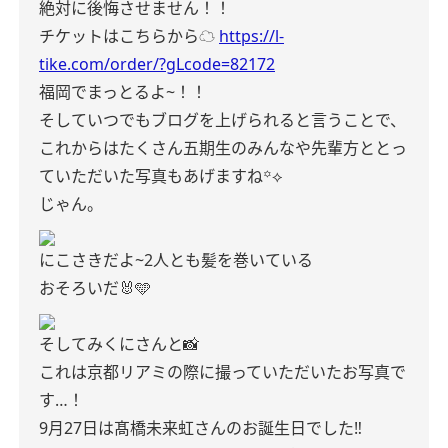
絶対に後悔させません！！
チケットはこちらから☁️
https://l-
tike.com/order/?gLcode=82172
福岡でまっとるよ~！！
そしていつでもブログを上げられると言うことで、
これからはたくさん五期生のみんなや先輩方ととっ
ていただいた写真もあげますね‎꙳⟡
じゃん。
にこさきだよ~2人とも髪を巻いている
おそろいだ🐰🩵
そしてみくにさんと📸
これは京都リアミの際に撮っていただいたお写真で
す…！
9月27日は髙橋未来虹さんのお誕生日でした‼︎