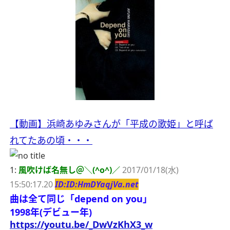
【動画】浜崎あゆみさんが「平成の歌姫」と呼ば
れてたあの頃・・・
1:
風吹けば名無し＠＼(^o^)／
2017/01/18(水)
15:50:17.20
ID:ID:HmDYaqjVa.net
曲は全て同じ「depend on you」
1998年(デビュー年)
https://youtu.be/_DwVzKhX3_w