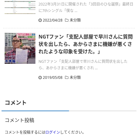
2022年3月31日に開催された「3回目のひな誕祭」最終日
に7thシングル「僕な ...
2022/04/28
未分類
NGTファン「支配人部屋で早川さんに質問
状を出したら、あからさまに機嫌が悪くさ
れたような印象を受けた。」
NGTファン「支配人部屋で早川さんに質問状を出した
ら、あからさまに機嫌が悪くされ ...
2019/05/08
未分類
コメント
コメント投稿
コメントを投稿するには
ログイン
してください。