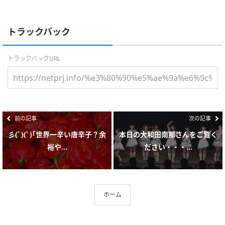
トラックバック
トラックバックURL
前の記事
次の記事
彡(ﾟ)(ﾟ)｢世界一辛い唐辛子？余
本日の大和田南那さんをご覧く
裕や...
ださい・・・...
ホーム