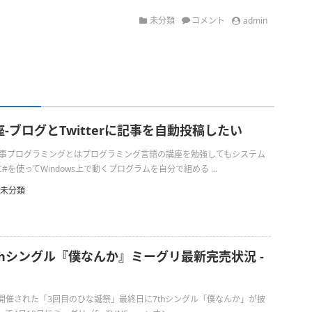
未分類
コメント
admin
-ブログとTwitterに記事を自動投稿したい
の仕事プログラミングとはプログラミング言語の講座を勉強してもシステム
を使ってWindows上で動くプログラムを自分で組める ...
未分類
7thシングル『僕なんか』ミーグリ最新完売状況 -
日に開催された「3回目のひな誕祭」最終日に7thシングル「僕なんか」が披