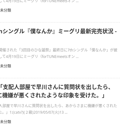
月19日にミーグリ（forTUNEmeetsオン ...
未分類
7thシングル『僕なんか』ミーグリ最新完売状況 -
日に開催された「3回目のひな誕祭」最終日に7thシングル「僕なんか」が披
月19日にミーグリ（forTUNEmeetsオン ...
未分類
ン「支配人部屋で早川さんに質問状を出したら、
に機嫌が悪くされたような印象を受けた。」
配人部屋で早川さんに質問状を出したら、あからさまに機嫌が悪くされた
(catv?)(２級)2019/05/07(火)13 ...
未分類