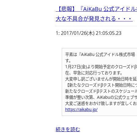
【悲報】『AiKaBu 公式アイ
大な不具合が発見される・・・
1:
2017/01/26(木) 21:05:05.23
平素は『AiKaBu 公式アイドル株式
す。
1月27日(金)より開始予定のクローズ
在、早急に対応行っております。
大変申し訳ございませんが開始日時を延
【新たなクローズドβテスト開始日時に
新たなクローズドβテストのスケジュー
準備が整い次第、AiKabuの公式ウェブサ
大変ご迷惑をおかけ致しますが宜しくお
https://aikabu.jp/
続きを読む