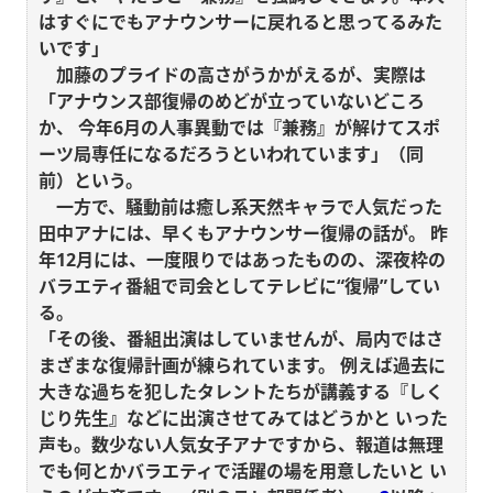
はすぐにでもアナウンサーに戻れると思ってるみた
いです」
加藤のプライドの高さがうかがえるが、実際は
「アナウンス部復帰のめどが立っていないどころ
か、
今年6月の人事異動では『兼務』が解けてスポ
ーツ局専任になるだろうといわれています」（同
前）という。
一方で、騒動前は癒し系天然キャラで人気だった
田中アナには、早くもアナウンサー復帰の話が。
昨
年12月には、一度限りではあったものの、深夜枠の
バラエティ番組で司会としてテレビに“復帰”してい
る。
「その後、番組出演はしていませんが、局内ではさ
まざまな復帰計画が練られています。
例えば過去に
大きな過ちを犯したタレントたちが講義する『しく
じり先生』などに出演させてみてはどうかと
いった
声も。数少ない人気女子アナですから、報道は無理
でも何とかバラエティで活躍の場を用意したいと
い