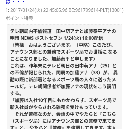
は・・・
1:
2017/01/24(火) 22:45:05.96 BE:961799614-PLT(13001)
ポイント特典
テレ朝局内不倫報道 田中萌アナと加藤泰平アナの
明暗
NEWS ポストセブン 1/24(火) 16:00配信
〈皆様 おはようございます。（中略）このたび、
アナウンス部との兼務でスポーツ局でお世話に
なる
ことになりました、加藤泰平と申します〉
これは、昨年末にテレビ朝日の田中萌アナ（25）と
の不倫が報じられた、同局の加藤アナ（33）が、
異
動の際に新部署となるスポーツ局の人々に送ったメ
ールだ。テレ朝関係者が加藤アナの現状をこう説明
する。
「加藤は入社10年目にもかかわらず、スポーツ局で
新入社員がやらされる雑務を受けもっています。
それが苦痛なのか、会話の中でやたらと『こちら
（スポーツ局）にはアナウンス部との兼務で来てま
す』と、
やたらと『兼務』を強調してきます。本人