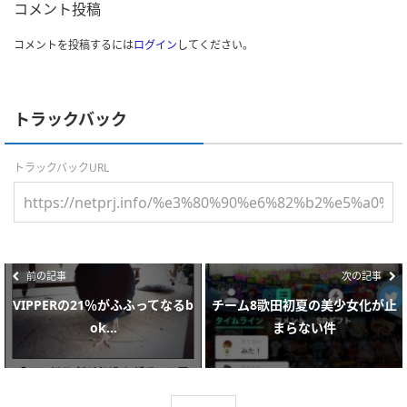
コメント投稿
コメントを投稿するには
ログイン
してください。
トラックバック
トラックバックURL
前の記事
次の記事
VIPPERの21％がふふってなるb
チーム8歌田初夏の美少女化が止
ok...
まらない件