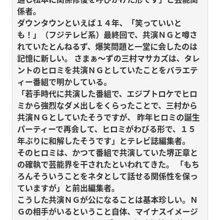
係者。
ダウンタウンといえば１４年、「笑っていいと
も！」（フジテレビ系）最終回で、共演ＮＧと噂さ
れていたとんねるず、爆笑問題と一堂に会したのは
記憶に新しい。
さまぁ～ずの三村マサカズは、タレ
ントのヒロミを共演ＮＧとしていたことをバラエテ
ィー番組で明かしている。
「若手時代に共演した番組で、エジプトロケでヒロ
ミから強烈なダメ出しをくらったことで、三村から
共演ＮＧとしていたそうですが、
昨年ヒロミの誕生
パーティーで再会して、ヒロミがわびる形で、１５
年ぶりに和解したそうです」とテレビ誌編集者。
そのヒロミは、かつて番組で共演していた堺正章と
の確執で芸能界を干されたといわれてきた。
「もち
ろんそういうことをネタとして話せる関係性を保っ
ていますが」と前出編集者。
こうした共演ＮＧが公になることは基本珍しい。Ｎ
Ｇの相手がいるということ自体、マイナスイメージ