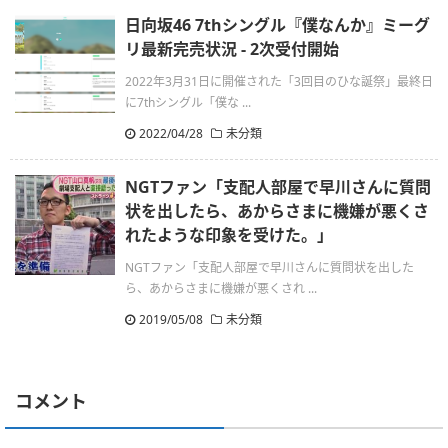
日向坂46 7thシングル『僕なんか』ミーグ
リ最新完売状況 - 2次受付開始
2022年3月31日に開催された「3回目のひな誕祭」最終日
に7thシングル「僕な ...
2022/04/28
未分類
NGTファン「支配人部屋で早川さんに質問
状を出したら、あからさまに機嫌が悪くさ
れたような印象を受けた。」
NGTファン「支配人部屋で早川さんに質問状を出した
ら、あからさまに機嫌が悪くされ ...
2019/05/08
未分類
コメント