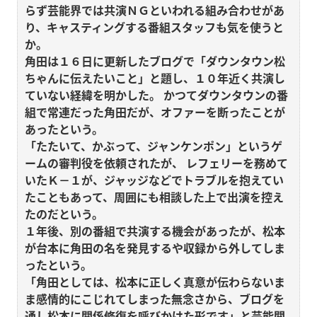
らず芸能界では共演ＮＧといわれる組み合わせがあ
り、キャスティングする番組スタッフも気を使うと
か。
角田は１６日に更新したブログで「ダウンタウン松
ちゃんに伝えたいこと」と題し、１０年近く共演し
ていない経緯を明かした。
かつてダウンタウンの番
組で常連だった角田だが、オファーを断ったことが
あったという。
「たたいて、かぶって、ジャンケンポン」というゲ
ームの審判役を依頼されたが、
レフェリーを務めて
いたＫ－１が、ジャッジなどでトラブルを抱えてい
たこともあって、周囲にも相談した上で出演を控え
たのだという。
１年後、別の番組で共演する機会があったが、松本
が台本に角田の名を発見するや収録から外してしま
ったという。
「角田としては、松本に正しく真意が伝わらないま
ま感情的にこじれてしまった無念さから、ブログを
通し松本に関係修復を呼びかけた形です」と芸能関