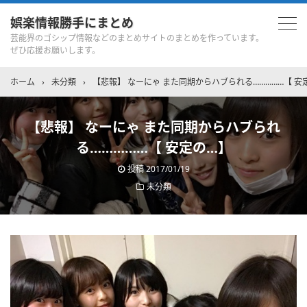
娯楽情報勝手にまとめ
芸能界のゴシップ情報などのまとめサイトのまとめを作っています。
ぜひ応援お願いします。
ホーム
›
未分類
›
【悲報】 なーにゃ また同期からハブられる……………【 安
【悲報】 なーにゃ また同期からハブられ
る……………【 安定の…】
投稿
2017/01/19
未分類