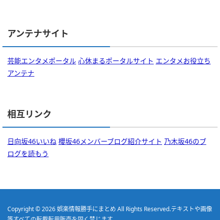
アンテナサイト
芸能エンタメポータル
心休まるポータルサイト
エンタメお役立ち
アンテナ
相互リンク
日向坂46いいね
櫻坂46メンバーブログ紹介サイト
乃木坂46のブ
ログを読もう
Copyright © 2026
娯楽情報勝手にまとめ
All Rights Reserved.
テキストや画像
等すべての転載転用販売を固く禁じます