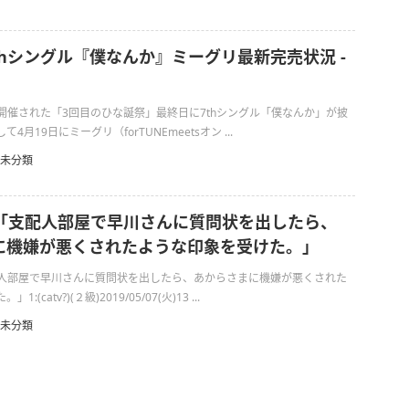
7thシングル『僕なんか』ミーグリ最新完売状況 -
日に開催された「3回目のひな誕祭」最終日に7thシングル「僕なんか」が披
月19日にミーグリ（forTUNEmeetsオン ...
未分類
ン「支配人部屋で早川さんに質問状を出したら、
に機嫌が悪くされたような印象を受けた。」
配人部屋で早川さんに質問状を出したら、あからさまに機嫌が悪くされた
(catv?)(２級)2019/05/07(火)13 ...
未分類