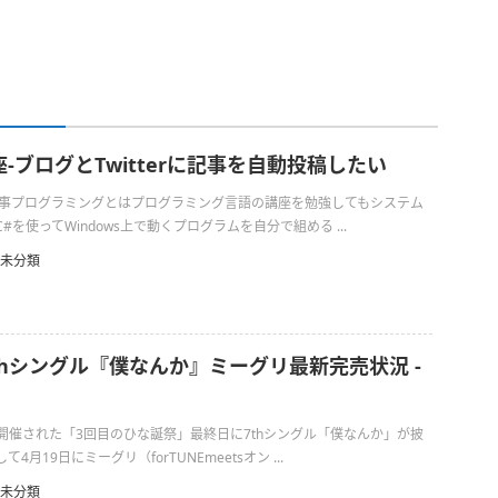
-ブログとTwitterに記事を自動投稿したい
の仕事プログラミングとはプログラミング言語の講座を勉強してもシステム
を使ってWindows上で動くプログラムを自分で組める ...
未分類
7thシングル『僕なんか』ミーグリ最新完売状況 -
日に開催された「3回目のひな誕祭」最終日に7thシングル「僕なんか」が披
月19日にミーグリ（forTUNEmeetsオン ...
未分類