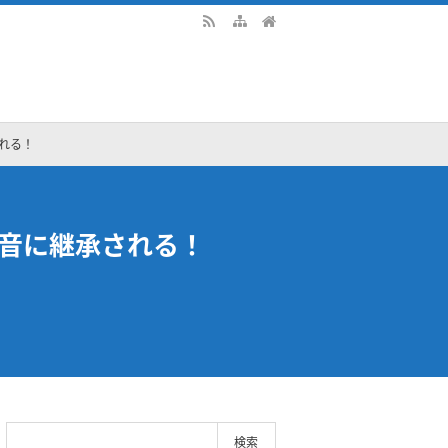
れる！
音に継承される！