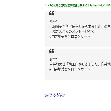
1:
47の素敵な(家)＠無断転載は禁止 ©2ch.net (ﾜｯﾁｮｲ ff85-
@***
小嶋陽菜から『埼玉県から来ました』の自
小嶋さんからのメッセージVTR
#向井地美音ソロコンサート
@***
向井地美音『埼玉県からきました、向井地
#向井地美音ソロコンサート
続きを読む