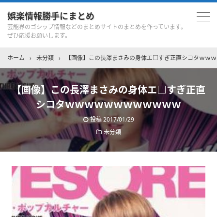
娯楽情報勝手にまとめ
芸能界のゴシップ情報などのまとめサイトのまとめを作っています。
ぜひ応援お願いします。
ホーム
›
未分類
›
【画像】この長澤まさみの身体エ□すぎ正直シコタｗｗｗ
【画像】この長澤まさみの身体エ□すぎ正直
シコタｗｗｗｗｗｗｗｗｗｗｗｗ
投稿
2017/01/29
未分類