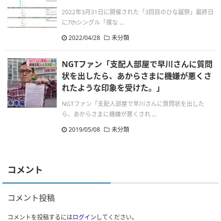
2022年3月31日に開催された「3回目のひな誕祭」最終日
に7thシングル「僕な ...
2022/04/28
未分類
NGTファン「支配人部屋で早川さんに質問
状を出したら、あからさまに機嫌が悪くさ
れたような印象を受けた。」
NGTファン「支配人部屋で早川さんに質問状を出した
ら、あからさまに機嫌が悪くされ ...
2019/05/08
未分類
コメント
コメント投稿
コメントを投稿するには
ログイン
してください。