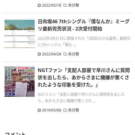
2022/05/18
未分類
日向坂46 7thシングル『僕なんか』ミーグ
リ最新完売状況 - 2次受付開始
2022年3月31日に開催された「3回目のひな誕祭」最終日
に7thシングル「僕な ...
2022/04/28
未分類
NGTファン「支配人部屋で早川さんに質問
状を出したら、あからさまに機嫌が悪くさ
れたような印象を受けた。」
NGTファン「支配人部屋で早川さんに質問状を出した
ら、あからさまに機嫌が悪くされ ...
2019/05/08
未分類
コメント