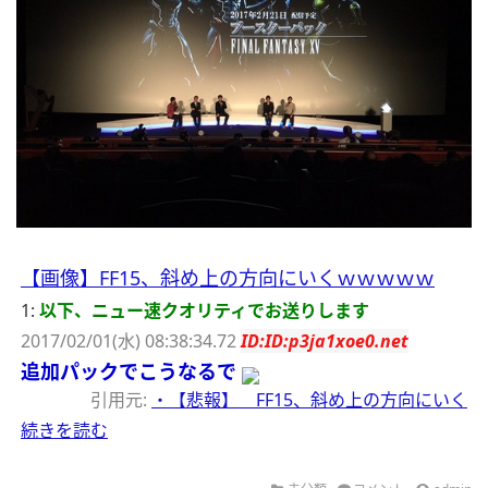
【画像】FF15、斜め上の方向にいくｗｗｗｗｗ
1:
以下、ニュー速クオリティでお送りします
2017/02/01(水) 08:38:34.72
ID:ID:p3ja1xoe0.net
追加パックでこうなるで
引用元:
・【悲報】 FF15、斜め上の方向にいく
続きを読む