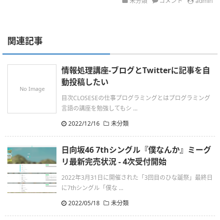
未分類
コメント
admin
関連記事
情報処理講座-ブログとTwitterに記事を自
動投稿したい
No Image
目次CLOSESEの仕事プログラミングとはプログラミング
言語の講座を勉強してもシ ...
2022/12/16
未分類
日向坂46 7thシングル『僕なんか』ミーグ
リ最新完売状況 - 4次受付開始
2022年3月31日に開催された「3回目のひな誕祭」最終日
に7thシングル「僕な ...
2022/05/18
未分類