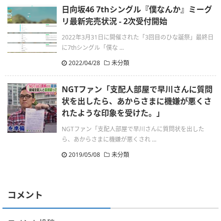
日向坂46 7thシングル『僕なんか』ミーグ
リ最新完売状況 - 2次受付開始
2022年3月31日に開催された「3回目のひな誕祭」最終日
に7thシングル「僕な ...
2022/04/28
未分類
NGTファン「支配人部屋で早川さんに質問
状を出したら、あからさまに機嫌が悪くさ
れたような印象を受けた。」
NGTファン「支配人部屋で早川さんに質問状を出した
ら、あからさまに機嫌が悪くされ ...
2019/05/08
未分類
コメント