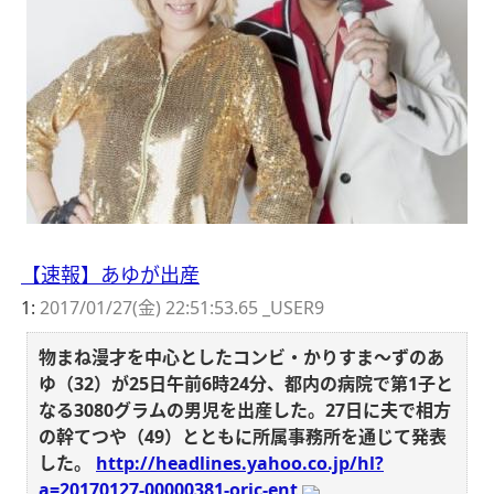
【速報】あゆが出産
1:
2017/01/27(金) 22:51:53.65 _USER9
物まね漫才を中心としたコンビ・かりすま～ずのあ
ゆ（32）が25日午前6時24分、都内の病院で第1子と
なる3080グラムの男児を出産した。27日に夫で相方
の幹てつや（49）とともに所属事務所を通じて発表
した。
http://headlines.yahoo.co.jp/hl?
a=20170127-00000381-oric-ent