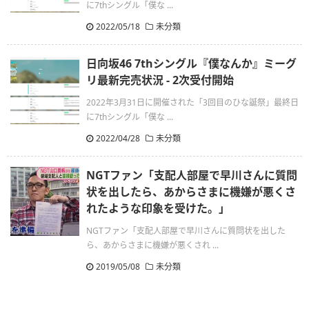
に7thシングル「僕な ...
2022/05/18
未分類
日向坂46 7thシングル『僕なんか』ミーグ
リ最新完売状況 - 2次受付開始
2022年3月31日に開催された「3回目のひな誕祭」最終日
に7thシングル「僕な ...
2022/04/28
未分類
NGTファン「支配人部屋で早川さんに質問
状を出したら、あからさまに機嫌が悪くさ
れたような印象を受けた。」
NGTファン「支配人部屋で早川さんに質問状を出した
ら、あからさまに機嫌が悪くされ ...
2019/05/08
未分類