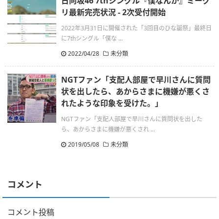
日向坂46 7thシングル『僕なんか』ミーグ
リ最新完売状況 - 2次受付開始
2022年3月31日に開催された「3回目のひな誕祭」最終日
に7thシングル「僕な ...
2022/04/28
未分類
NGTファン「支配人部屋で早川さんに質問
状を出したら、あからさまに機嫌が悪くさ
れたような印象を受けた。」
NGTファン「支配人部屋で早川さんに質問状を出した
ら、あからさまに機嫌が悪くされ ...
2019/05/08
未分類
コメント
コメント投稿