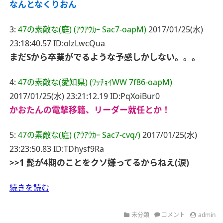
なんとなくりおん
3:
47の素敵な(庭) (ｱｳｱｳｶｰ Sac7-oapM)
2017/01/25(水)
23:18:40.57 ID:olzLwcQua
まだSから卒業がでるような予感しかしない。。。
4:
47の素敵な(愛知県) (ﾜｯﾁｮｲWW 7f86-oapM)
2017/01/25(水) 23:21:12.19 ID:PqXoiBur0
かおたんの電撃移籍、リーダー就任とか！
5:
47の素敵な(庭) (ｱｳｱｳｶｰ Sac7-cvq/)
2017/01/25(水)
23:23:50.83 ID:TDhysf9Ra
>>1
髭が4期のことをクソ嫌ってるからねえ(涙)
続きを読む
未分類
コメント
admin