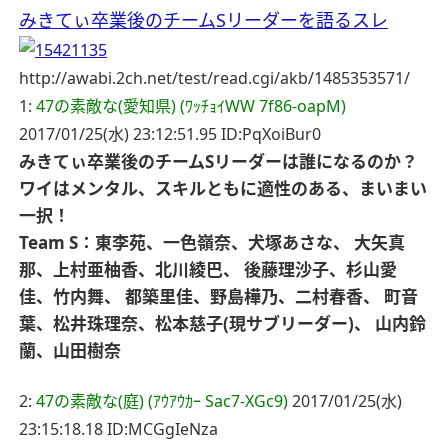
みきてぃ卒業後のチームSリーダーを語るスレ
http://awabi.2ch.net/test/read.cgi/akb/1485353571/
1:
47の素敵な(愛知県) (ﾜｯﾁｮｲWW 7f86-oapM)
2017/01/25(水) 23:12:51.95 ID:PqXoiBur0
みきてぃ卒業後のチームSリーダーは誰になるのか？
ワイはメンタル、スキルともに適性のある、まいまい
一択！
Team S：東李苑、一色嶺奈、犬塚あさな、
大矢真
那、上村亜柚香、北川綾巴、
後藤理沙子、杉山愛
佳、竹内舞、
都築里佳、野島樺乃、二村春香、
町音
葉、松井珠理奈、松本慈子(現サブリーダー)、
山内鈴
蘭、山田樹奈
2:
47の素敵な(庭) (ｱｳｱｳｶｰ Sac7-XGc9)
2017/01/25(水)
23:15:18.18 ID:MCGgIeNza