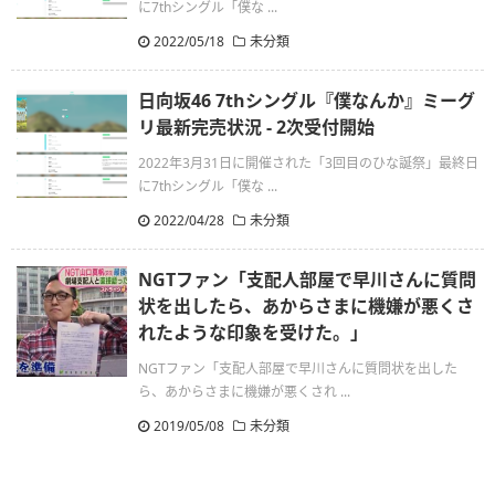
に7thシングル「僕な ...
2022/05/18
未分類
日向坂46 7thシングル『僕なんか』ミーグ
リ最新完売状況 - 2次受付開始
2022年3月31日に開催された「3回目のひな誕祭」最終日
に7thシングル「僕な ...
2022/04/28
未分類
NGTファン「支配人部屋で早川さんに質問
状を出したら、あからさまに機嫌が悪くさ
れたような印象を受けた。」
NGTファン「支配人部屋で早川さんに質問状を出した
ら、あからさまに機嫌が悪くされ ...
2019/05/08
未分類