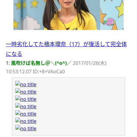
一時劣化してた橋本環奈（17）が復活して完全体
になる
1:
風吹けば名無し＠＼(^o^)／
2017/01/26(木)
10:53:12.07 ID:+8+VAoCa0