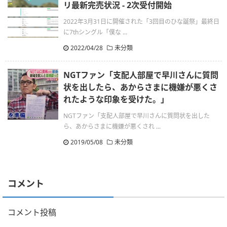
リ最新完売状況 - 2次受付開始
2022年3月31日に開催された「3回目のひな誕祭」最終日
に7thシングル「僕な ...
2022/04/28
未分類
NGTファン「支配人部屋で早川さんに質問
状を出したら、あからさまに機嫌が悪くさ
れたような印象を受けた。」
NGTファン「支配人部屋で早川さんに質問状を出した
ら、あからさまに機嫌が悪くされ ...
2019/05/08
未分類
コメント
コメント投稿