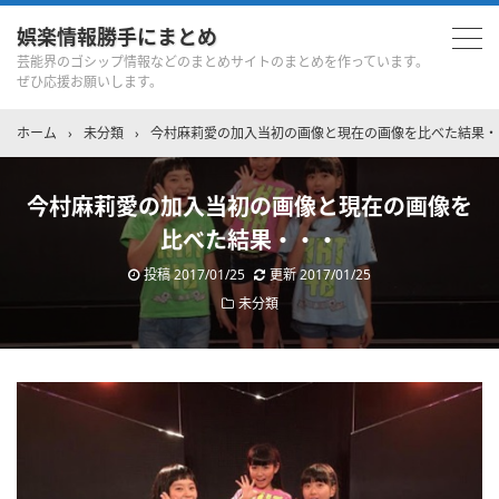
娯楽情報勝手にまとめ
芸能界のゴシップ情報などのまとめサイトのまとめを作っています。
ぜひ応援お願いします。
ホーム
›
未分類
›
今村麻莉愛の加入当初の画像と現在の画像を比べた結果・
今村麻莉愛の加入当初の画像と現在の画像を
比べた結果・・・
投稿
2017/01/25
更新
2017/01/25
未分類