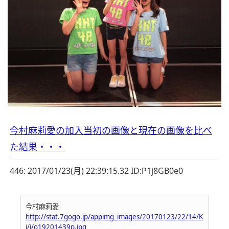
今村麻莉愛の加入当初の画像と現在の画像を比べ
た結果・・・
446:
2017/01/23(月) 22:39:15.32 ID:P1j8GB0e0
今村麻莉愛
http://stat.7gogo.jp/appimg_images/20170123/22/14/K
j/j/o19201439p.jpg