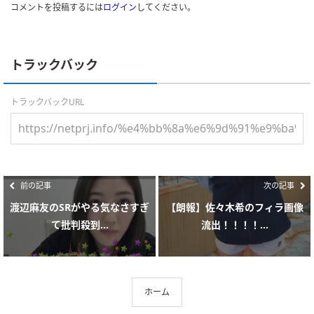
コメントを投稿するには
ログイン
してください。
トラックバック
トラックバックURL
前の記事
次の記事
渡辺麻友のSRがやる気なさすぎ
【朗報】佐々木希のフィラ画像
て批判殺到...
流出！！！！...
ホーム