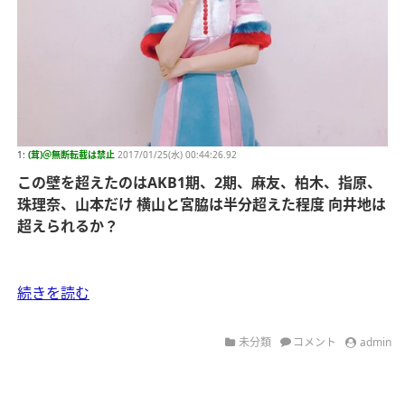
1:
(茸)＠無断転載は禁止
2017/01/25(水) 00:44:26.92
この壁を超えたのはAKB1期、2期、麻友、柏木、指原、
珠理奈、山本だけ
横山と宮脇は半分超えた程度
向井地は
超えられるか？
続きを読む
未分類
コメント
admin