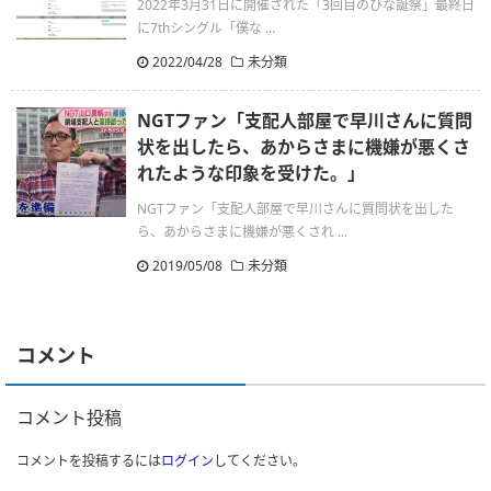
2022年3月31日に開催された「3回目のひな誕祭」最終日
に7thシングル「僕な ...
2022/04/28
未分類
NGTファン「支配人部屋で早川さんに質問
状を出したら、あからさまに機嫌が悪くさ
れたような印象を受けた。」
NGTファン「支配人部屋で早川さんに質問状を出した
ら、あからさまに機嫌が悪くされ ...
2019/05/08
未分類
コメント
コメント投稿
コメントを投稿するには
ログイン
してください。