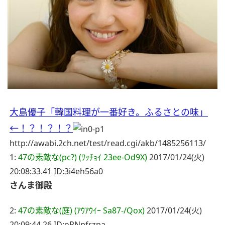
大島優子「韓国料理が一番好き。ふるさとの味」
←！？！？！？
http://awabi.2ch.net/test/read.cgi/akb/1485256113/
1:
47の素敵な(pc?) (ﾜｯﾁｮｲ 23ee-Od9X)
2017/01/24(火)
20:08:33.41 ID:3i4eh56a0
さんま御殿
2:
47の素敵な(庭) (ｱｳｱｳｲｰ Sa87-/Qox)
2017/01/24(火)
20:09:44.26 ID:oPNpfrzpa