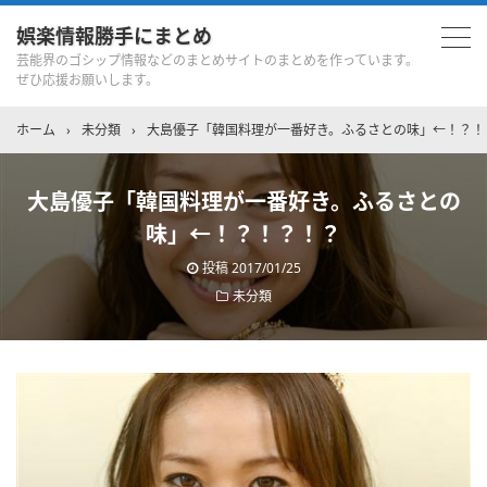
娯楽情報勝手にまとめ
芸能界のゴシップ情報などのまとめサイトのまとめを作っています。
ぜひ応援お願いします。
ホーム
›
未分類
›
大島優子「韓国料理が一番好き。ふるさとの味」←！？！
大島優子「韓国料理が一番好き。ふるさとの
味」←！？！？！？
投稿
2017/01/25
未分類