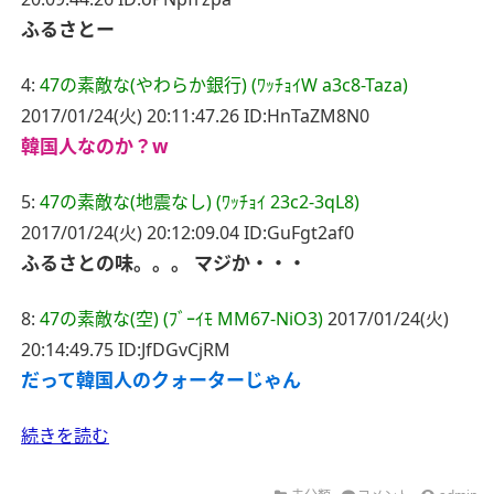
ふるさとー
4:
47の素敵な(やわらか銀行) (ﾜｯﾁｮｲW a3c8-Taza)
2017/01/24(火) 20:11:47.26 ID:HnTaZM8N0
韓国人なのか？w
5:
47の素敵な(地震なし) (ﾜｯﾁｮｲ 23c2-3qL8)
2017/01/24(火) 20:12:09.04 ID:GuFgt2af0
ふるさとの味。。。
マジか・・・
8:
47の素敵な(空) (ﾌﾞｰｲﾓ MM67-NiO3)
2017/01/24(火)
20:14:49.75 ID:JfDGvCjRM
だって韓国人のクォーターじゃん
続きを読む