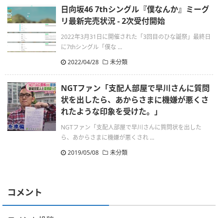
日向坂46 7thシングル『僕なんか』ミーグ
リ最新完売状況 - 2次受付開始
2022年3月31日に開催された「3回目のひな誕祭」最終日
に7thシングル「僕な ...
2022/04/28
未分類
NGTファン「支配人部屋で早川さんに質問
状を出したら、あからさまに機嫌が悪くさ
れたような印象を受けた。」
NGTファン「支配人部屋で早川さんに質問状を出した
ら、あからさまに機嫌が悪くされ ...
2019/05/08
未分類
コメント