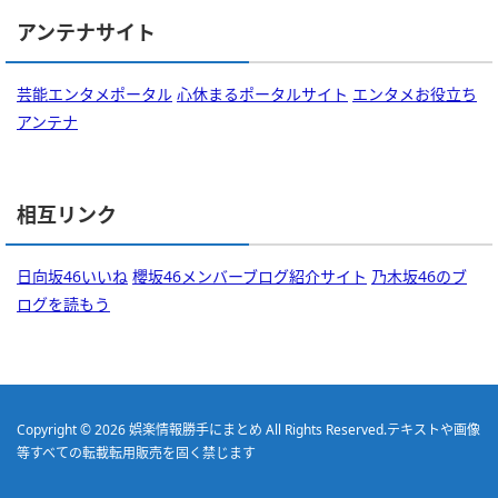
アンテナサイト
芸能エンタメポータル
心休まるポータルサイト
エンタメお役立ち
アンテナ
相互リンク
日向坂46いいね
櫻坂46メンバーブログ紹介サイト
乃木坂46のブ
ログを読もう
Copyright © 2026
娯楽情報勝手にまとめ
All Rights Reserved.
テキストや画像
等すべての転載転用販売を固く禁じます